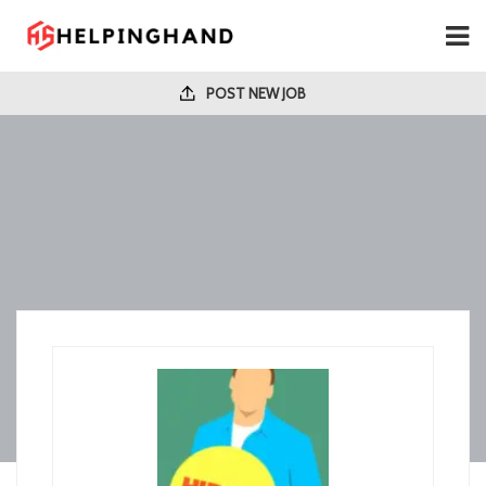
POST NEW JOB