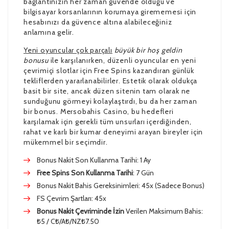
bağlantınızın her zaman güvende olduğu ve
bilgisayar korsanlarının korumaya girememesi için
hesabınızı da güvence altına alabileceğiniz
anlamına gelir.
Yeni oyuncular çok parçalı
büyük bir hoş geldin
bonusu
ile karşılanırken, düzenli oyuncular en yeni
çevrimiçi slotlar için Free Spins kazandıran günlük
tekliflerden yararlanabilirler. Estetik olarak oldukça
basit bir site, ancak düzen sitenin tam olarak ne
sunduğunu görmeyi kolaylaştırdı, bu da her zaman
bir bonus. Mersobahis Casino, bu hedefleri
karşılamak için gerekli tüm unsurları içerdiğinden,
rahat ve karlı bir kumar deneyimi arayan bireyler için
mükemmel bir seçimdir.
Bonus Nakit Son Kullanma Tarihi: 1 Ay
Free Spins Son Kullanma Tarihi
: 7 Gün
Bonus Nakit Bahis Gereksinimleri: 45x (Sadece Bonus)
FS Çevrim Şartları: 45x
Bonus Nakit Çevriminde İzin
Verilen Maksimum Bahis:
₺5 / C₺/A₺/NZ₺7.50