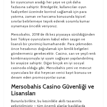
bir oyuncunun aradığı her şeye ve çok daha
fazlasına sahiptir. Bitedge’de, kullanıcıları oyun
faaliyetleri üzerinde kontrol sağlamak için para
yatırma, zaman ve harcama konusunda kişisel
sınırlar belirlemeye teşvik ederek sorumlu kumar
oynamaya öncelik veriyoruz.
Mersobahis, 2018’de ilk kez piyasaya sürüldüğünden
beri Türkiye oyuncularını kabul eden saygın ve
lisanslı bir çevrimiçi kumarhanedir. Para çekmeden
önce hesabınızı doğrulamak için kimlik belgeleri
göndermeniz gerekecektir. Casino, sarı ve yeşil renk
kombinasyonuyla iyi uyum sağlayan yapılandırılmış
bir arayüze sahiptir. Diğer birçok en iyi sosyal
casinoda olduğu gibi, Mersobahis yeni ve mevcut
oyunculara bir dizi heyecan verici kayıt bonusu ve
devam eden promosyonlar sunar.
Mersobahis Casino Güvenliği ve
Lisansları
Bununla birlikte, bu kesinlikle akıllı tasarımla
geliştirilmiştir – tüm önemli alanlar başlıklarda