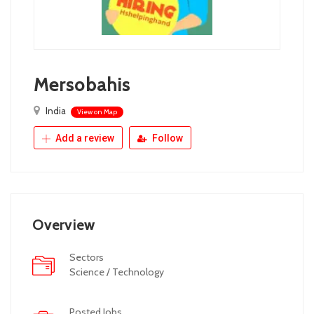
Mersobahis
India
View on Map
Add a review
Follow
Overview
Sectors
Science / Technology
Posted Jobs