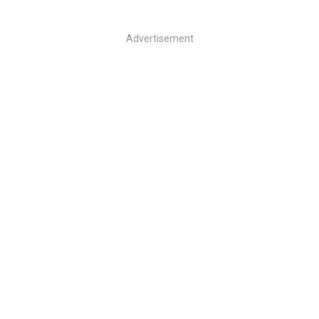
Advertisement