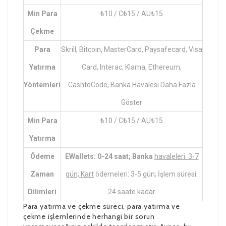
Min Para
₺10 / C₺15 / AU₺15
Çekme
Para
Skrill, Bitcoin, MasterCard, Paysafecard, Visa
Yatırma
Card, Interac, Klarna, Ethereum,
Yöntemleri
CashtoCode, Banka Havalesi Daha Fazla
Göster
Min Para
₺10 / C₺15 / AU₺15
Yatırma
Ödeme
EWallets: 0-24 saat; Banka
havaleleri: 3-7
Zaman
gün; Kart
ödemeleri: 3-5 gün; İşlem süresi:
Dilimleri
24 saate kadar
Para yatırma ve çekme süreci, para yatırma ve
çekme işlemlerinde herhangi bir sorun