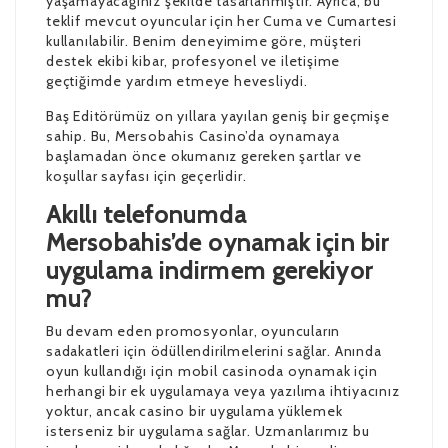
yaşamayacağınız şekilde tasarlanmıştır. Ayrıca, bu
teklif mevcut oyuncular için her Cuma ve Cumartesi
kullanılabilir. Benim deneyimime göre, müşteri
destek ekibi kibar, profesyonel ve iletişime
geçtiğimde yardım etmeye hevesliydi.
Baş Editörümüz on yıllara yayılan geniş bir geçmişe
sahip. Bu, Mersobahis Casino’da oynamaya
başlamadan önce okumanız gereken şartlar ve
koşullar sayfası için geçerlidir.
Akıllı telefonumda
Mersobahis’de oynamak için bir
uygulama indirmem gerekiyor
mu?
Bu devam eden promosyonlar, oyuncuların
sadakatleri için ödüllendirilmelerini sağlar. Anında
oyun kullandığı için mobil casinoda oynamak için
herhangi bir ek uygulamaya veya yazılıma ihtiyacınız
yoktur, ancak casino bir uygulama yüklemek
isterseniz bir uygulama sağlar. Uzmanlarımız bu